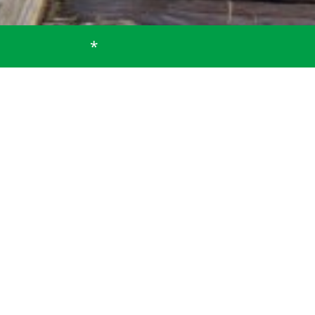
*
Grußwort des 1.
Bürgermeisters