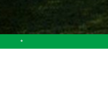
*
Startseite
Footer
Barrierefreiheit
Erklärung zur
Barrierefreiheit
Die Gemeinde Bad Heilbrunn ist bemüht, die
Webseite
www.bad-heilbrunn.de
im Einklang mit der
Bayerischen E-Government-Verordnung (BayEGovV)
barrierefrei zugänglich zu machen.
Diese Erklärung zur Barrierefreiheit gilt für das Angebot
des Webauftritts der Gemeinde Bad Heilbrunn.