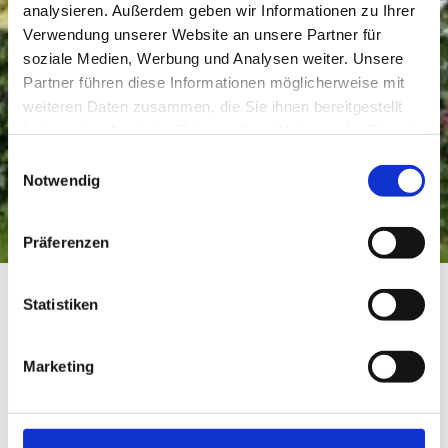
analysieren. Außerdem geben wir Informationen zu Ihrer
Verwendung unserer Website an unsere Partner für
soziale Medien, Werbung und Analysen weiter. Unsere
Partner führen diese Informationen möglicherweise mit
weiteren Daten zusammen, die Sie ihnen bereitgestellt
haben oder die sie im Rahmen Ihrer Nutzung der Dienste
gesammelt haben.
Einwilligungsauswahl
Notwendig
Präferenzen
Startseite
Info
Statistiken
Info
Marketing
Hier finden Sie hilfreiche Informationen rund um Ihre
Reiseplanung....