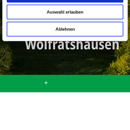
Landratsamt Bad
Auswahl erlauben
Tölz-
Ablehnen
Wolfratshausen
*
Startseite
Gemeinde
Bürgerservice
Ehrenamt
Ehrenamt Landratsamt Bad Tölz-Wolfratshausen
Ehrenamt Landratsamt
Bad Tölz-Wolfratshausen
Artikel Ehrenamt