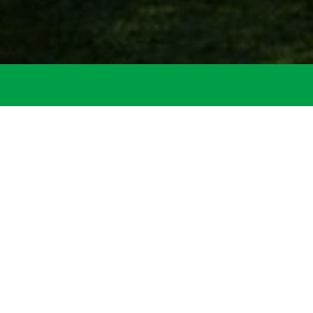
*
Bürgerservice
Mitarbeiter
ter
eister Michael Herrman