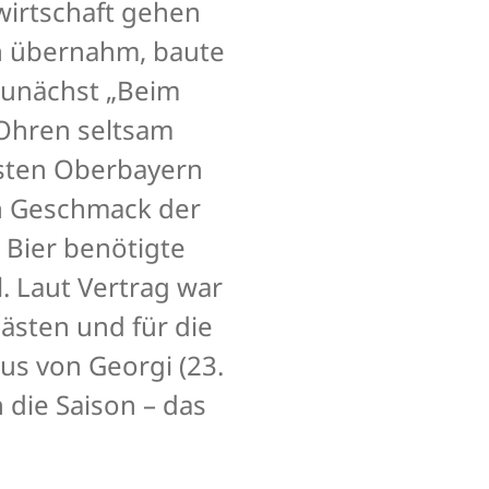
wirtschaft gehen
en übernahm, baute
 zunächst „Beim
 Ohren seltsam
fsten Oberbayern
en Geschmack der
 Bier benötigte
. Laut Vertrag war
ästen und für die
us von Georgi (23.
 die Saison – das