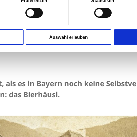
Präferenzen
Statistiken
Bierhäusl
Auswahl erlauben
l
t, als es in Bayern noch keine Selbstve
en: das Bierhäusl.