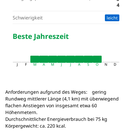
4
Schwierigkeit
leicht
Beste Jahreszeit
J
F
M
A
M
J
J
A
S
O
N
D
Anforderungen aufgrund des Weges: gering
Rundweg mittlerer Länge (4,1 km) mit überwiegend
flachen Anstiegen von insgesamt etwa 60
Höhenmetern.
Durchschnittlicher Energieverbrauch bei 75 kg
Körpergewicht: ca. 220 kcal.