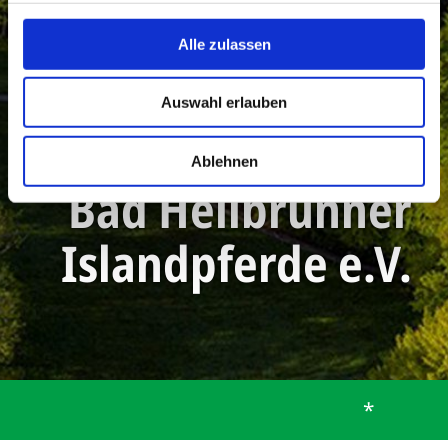
Alle zulassen
Auswahl erlauben
Ablehnen
Bad Heilbrunner
Islandpferde e.V.
*
Startseite
Gemeinde
Gemeindeleben
Vereine
Bad Heilbrunner Islandpferde e.V.