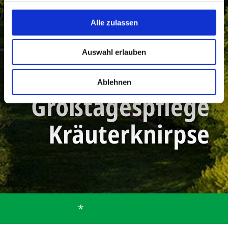
Alle zulassen
Auswahl erlauben
Ablehnen
Großtagespflege
Kräuterknirpse
*
Startseite
Gemeinde
Bürgerservice
Mitarbeiter
Großtagespflege Kräuterknirpse