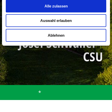
Alle zulassen
Auswahl erlauben
Ablehnen
Josef Schwaller -
CSU
*
Startseite
Gemeinde
Politik
Gemeinderat bis 30.04.2026
Josef Schwaller - CSU
Josef Schwaller - CSU