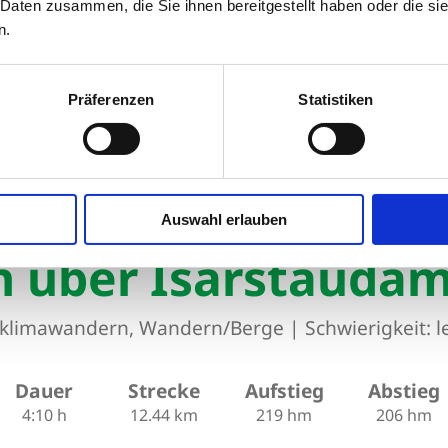
 Daten zusammen, die Sie ihnen bereitgestellt haben oder die s
n.
Präferenzen
Statistiken
Fischbach über Isarstaudamm (HK21)
ber Isarstaudamm (HK21)
Auswahl erlauben
h über Isarstauda
lklimawandern, Wandern/Berge
|
Schwierigkeit: l
Dauer
Strecke
Aufstieg
Abstieg
4:10 h
12.44 km
219 hm
206 hm