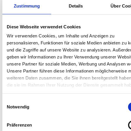
Heilklimawandern, Wandern/Berge
|
Zustimmung
Details
Über Coo
Schwierigkeit: mittel
Diese Webseite verwendet Cookies
Dauer
Strecke
Aufstieg
Wir verwenden Cookies, um Inhalte und Anzeigen zu
6:45 h
15.78 km
856 hm
personalisieren, Funktionen für soziale Medien anbieten zu 
und die Zugriffe auf unsere Website zu analysieren. Außerd
Abstieg
geben wir Informationen zu Ihrer Verwendung unserer Websi
856 hm
unsere Partner für soziale Medien, Werbung und Analysen we
Unsere Partner führen diese Informationen möglicherweise m
weiteren Daten zusammen, die Sie ihnen bereitgestellt habe
die sie im Rahmen Ihrer Nutzung der Dienste gesammelt ha
Einwilligungsauswahl
Notwendig
Präferenzen