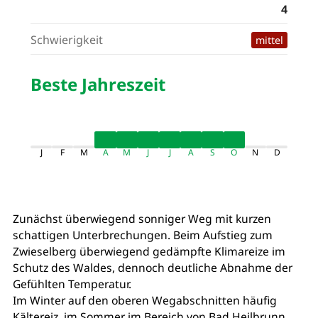
4
Schwierigkeit
mittel
Beste Jahreszeit
J
F
M
A
M
J
J
A
S
O
N
D
Zunächst überwiegend sonniger Weg mit kurzen
schattigen Unterbrechungen. Beim Aufstieg zum
Zwieselberg überwiegend gedämpfte Klimareize im
Schutz des Waldes, dennoch deutliche Abnahme der
Gefühlten Temperatur.
Im Winter auf den oberen Wegabschnitten häufig
Kältereiz, im Sommer im Bereich von Bad Heilbrunn