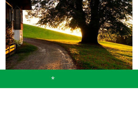
*
Blicke in das Alpenvorland
(HK18)
- Start: Blomberg-Talstation an der B472 - Ziel:
Blomberg-Talstation an der B472
Strecke: