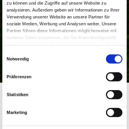
zu können und die Zugriffe auf unsere Website zu
analysieren. Außerdem geben wir Informationen zu Ihrer
Verwendung unserer Website an unsere Partner für
soziale Medien, Werbung und Analysen weiter. Unsere
Partner führen diese Informationen möglicherweise mit
weiteren Daten zusammen, die Sie ihnen bereitgestellt
haben oder die sie im Rahmen Ihrer Nutzung der Dienste
gesammelt haben.
Einwilligungsauswahl
Notwendig
Präferenzen
Über Höhenweg nach Bad Heilbrunn
Startseite
Über Höhenweg nach Bad Heilbrunn
Statistiken
Über Höhenweg nach Bad
Heilbrunn
Marketing
Rad, Radfahren
|
Schwierigkeit: leicht