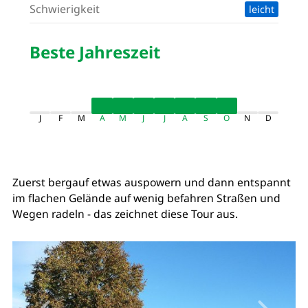
Schwierigkeit
leicht
Beste Jahreszeit
J
F
M
A
M
J
J
A
S
O
N
D
Zuerst bergauf etwas auspowern und dann entspannt
im flachen Gelände auf wenig befahren Straßen und
Wegen radeln - das zeichnet diese Tour aus.